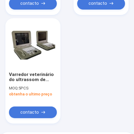
contacto
contacto
Varredor veterinário
do ultrassom de
Digitas para animais
MOQ:
5PCS
de estimação
obtenha o ultimo preço
exposição do
monitor de 10
polegadas
contacto