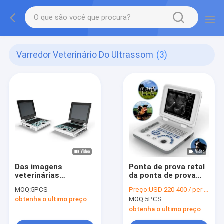
Varredor Veterinário Do Ultrassom
(3)
Das imagens
Ponta de prova retal
veterinárias
da ponta de prova
portáteis do varredor
convexa veterinária
MOQ:
5PCS
Preço:
USD 220-400 / per set
128 do ultrassom do
animal do micro dos
obtenha o ultimo preço
MOQ:
5PCS
OEM armazenamento
varredores 5.0Mhz
permanente
do ultrassom
obtenha o ultimo preço